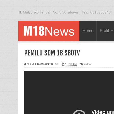
Jl. Mulyorejo Tengah No. 5 Surabaya
Telp. 0315936943
Home
Profil
PEMILU SDM 18 SBOTV
SD MUHAMMADIYAH 18
10:33 AM
video