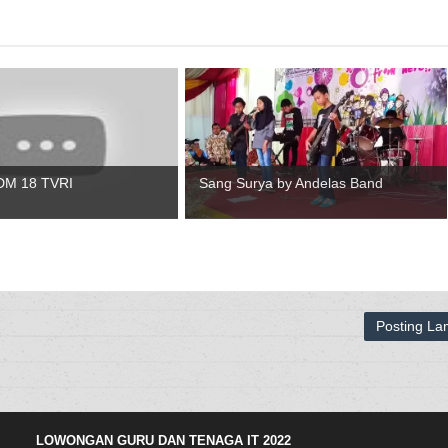
DENGAN KRITERIA :
a. Bisa baca Qur'an
b. Minimal Lulusan SMK (Tenaga IT)
c. Terampil Disain Grafis dan Video Editing (Tenaga IT)
d. Lulusan S1 PGSD / S1 PJOK (Guru)
e. Terampil ms. office (Guru)
DM 18 TVRI
Sang Surya by Andelas Band
PERSYARATAN :
1. Fotokopi KTP
2. Fotokopi Ijazah
3. Pas Foto berwarna 4x6 sebanyak 2 lbr
4. Usia max 30 tahun
5. Disiplin dan tanggungjawab
6. Berakhlakul Karimah
Posting L
7. Sehat jasmani dan rohani
KIRIM LAMARAN :
Datang langsung ke SD Muhammadiyah 18 Surabaya
Jl. Mulyorejo Tengah No. 5 Surabaya 60115
Paling lambat Tanggal 20 Februari 2022
LOWONGAN GURU DAN TENAGA IT 2022