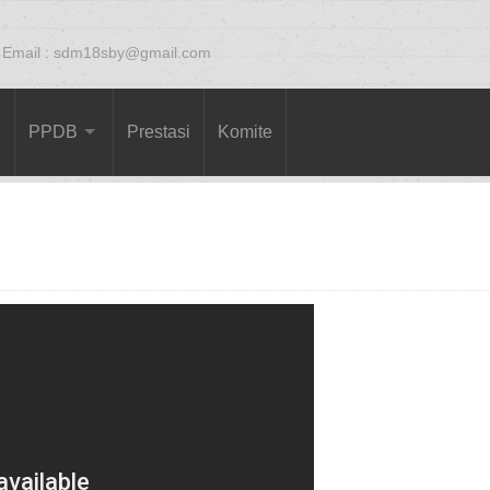
Email : sdm18sby@gmail.com
PPDB
Prestasi
Komite