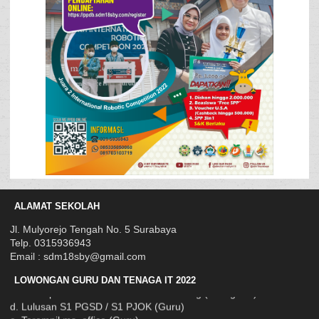
ALAMAT SEKOLAH
Jl. Mulyorejo Tengah No. 5 Surabaya
DENGAN KRITERIA :
Telp. 0315936943
a. Bisa baca Qur'an
Email : sdm18sby@gmail.com
b. Minimal Lulusan SMK (Tenaga IT)
LOWONGAN GURU DAN TENAGA IT 2022
c. Terampil Disain Grafis dan Video Editing (Tenaga IT)
d. Lulusan S1 PGSD / S1 PJOK (Guru)
e. Terampil ms. office (Guru)