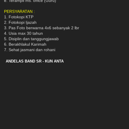
PERSYARATAN :
1. Fotokopi KTP
2. Fotokopi Ijazah
3. Pas Foto berwarna 4x6 sebanyak 2 lbr
4. Usia max 30 tahun
5. Disiplin dan tanggungjawab
6. Berakhlakul Karimah
7. Sehat jasmani dan rohani
KIRIM LAMARAN :
Datang langsung ke SD Muhammadiyah 18 Surabaya
ANDELAS BAND SR - KUN ANTA
Jl. Mulyorejo Tengah No. 5 Surabaya 60115
Paling lambat Tanggal 20 Februari 2022
CONTACT PERSON :
1. Ust.Cahyo (WA :08785174285)