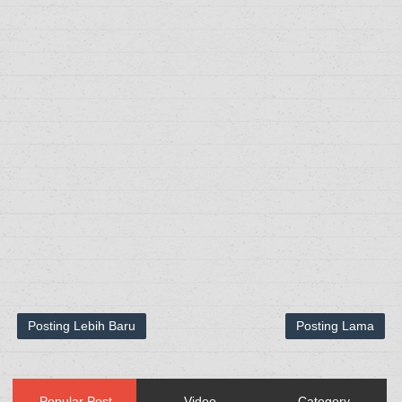
Posting Lebih Baru
Posting Lama
Popular Post
Video
Category