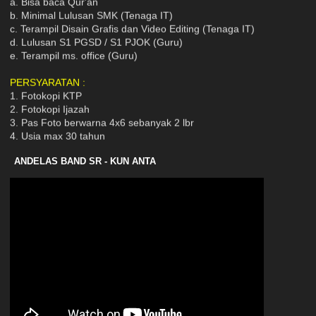
b. Minimal Lulusan SMK (Tenaga IT)
c. Terampil Disain Grafis dan Video Editing (Tenaga IT)
d. Lulusan S1 PGSD / S1 PJOK (Guru)
e. Terampil ms. office (Guru)
PERSYARATAN :
1. Fotokopi KTP
2. Fotokopi Ijazah
3. Pas Foto berwarna 4x6 sebanyak 2 lbr
4. Usia max 30 tahun
5. Disiplin dan tanggungjawab
6. Berakhlakul Karimah
ANDELAS BAND SR - KUN ANTA
7. Sehat jasmani dan rohani
KIRIM LAMARAN :
Datang langsung ke SD Muhammadiyah 18 Surabaya
Jl. Mulyorejo Tengah No. 5 Surabaya 60115
Paling lambat Tanggal 20 Februari 2022
CONTACT PERSON :
1. Ust.Cahyo (WA :08785174285)