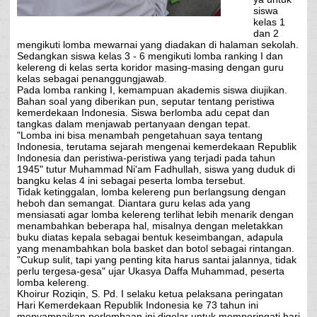
siswa
kelas 1
dan 2
mengikuti lomba mewarnai yang diadakan di halaman sekolah.
Sedangkan siswa kelas 3 - 6 mengikuti lomba ranking I dan
kelereng di kelas serta koridor masing-masing dengan guru
kelas sebagai penanggungjawab.
Pada lomba ranking I, kemampuan akademis siswa diujikan.
Bahan soal yang diberikan pun, seputar tentang peristiwa
kemerdekaan Indonesia. Siswa berlomba adu cepat dan
tangkas dalam menjawab pertanyaan dengan tepat.
"Lomba ini bisa menambah pengetahuan saya tentang
Indonesia, terutama sejarah mengenai kemerdekaan Republik
Indonesia dan peristiwa-peristiwa yang terjadi pada tahun
1945" tutur Muhammad Ni'am Fadhullah, siswa yang duduk di
bangku kelas 4 ini sebagai peserta lomba tersebut.
Tidak ketinggalan, lomba kelereng pun berlangsung dengan
heboh dan semangat. Diantara guru kelas ada yang
mensiasati agar lomba kelereng terlihat lebih menarik dengan
menambahkan beberapa hal, misalnya dengan meletakkan
buku diatas kepala sebagai bentuk keseimbangan, adapula
yang menambahkan bola basket dan botol sebagai rintangan.
"Cukup sulit, tapi yang penting kita harus santai jalannya, tidak
perlu tergesa-gesa" ujar Ukasya Daffa Muhammad, peserta
lomba kelereng.
Khoirur Roziqin, S. Pd. I selaku ketua pelaksana peringatan
Hari Kemerdekaan Republik Indonesia ke 73 tahun ini
menyampaikan perlombaan ini digelar untuk memperingati hari