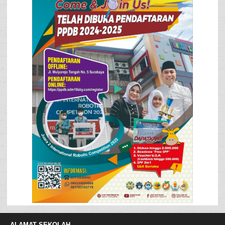
DENGAN KRITERIA :
a. Bisa baca Qur'an
b. Minimal Lulusan SMK (Tenaga IT)
c. Terampil Disain Grafis dan Video Editing (Tenaga IT)
d. Lulusan S1 PGSD / S1 PJOK (Guru)
e. Terampil ms. office (Guru)
PERSYARATAN :
1. Fotokopi KTP
2. Fotokopi Ijazah
3. Pas Foto berwarna 4x6 sebanyak 2 lbr
4. Usia max 30 tahun
ALAMAT SEKOLAH