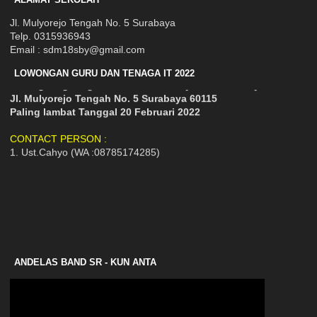
5. Disiplin dan tanggungjawab
6. Berakhlakul Karimah
Jl. Mulyorejo Tengah No. 5 Surabaya
7. Sehat jasmani dan rohani
Telp. 0315936943
Email : sdm18sby@gmail.com
KIRIM LAMARAN :
LOWONGAN GURU DAN TENAGA IT 2022
Datang langsung ke SD Muhammadiyah 18 Surabaya
Jl. Mulyorejo Tengah No. 5 Surabaya 60115
Paling lambat Tanggal 20 Februari 2022
CONTACT PERSON :
1. Ust.Cahyo (WA :08785174285)
ANDELAS BAND SR - KUN ANTA